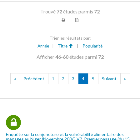
Trouvé
72
études parmis
72
Trier les résultats par:
Année
|
Titre
|
Popularité
Afficher
46-60
études parmi
72
«
Précédent
1
2
3
4
5
Suivant
»
Enquête sur la conjoncture et la vulnérabilité alimentaire des
ménages au Niger (Novembre 2006) V2, Premier passage (du 15