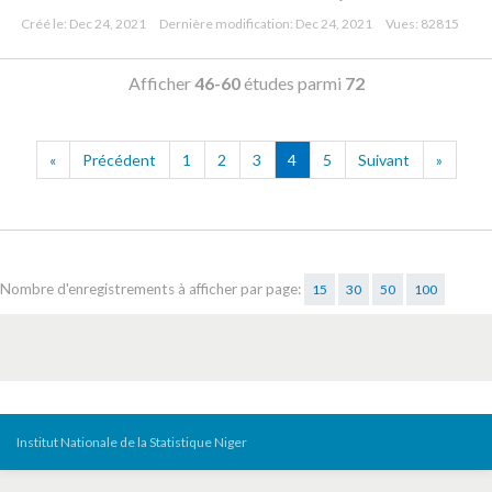
Créé le: Dec 24, 2021
Dernière modification: Dec 24, 2021
Vues: 82815
Afficher
46-60
études parmi
72
«
Précédent
1
2
3
4
5
Suivant
»
Nombre d'enregistrements à afficher par page:
15
30
50
100
Institut Nationale de la Statistique Niger