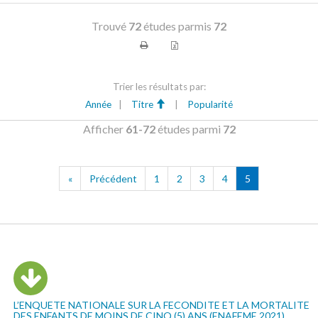
Trouvé
72
études parmis
72
Trier les résultats par:
Année
|
Titre
|
Popularité
Afficher
61-72
études parmi
72
«
Précédent
1
2
3
4
5
L’ENQUETE NATIONALE SUR LA FECONDITE ET LA MORTALITE
DES ENFANTS DE MOINS DE CINQ (5) ANS (ENAFEME 2021)