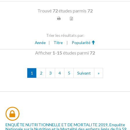
Trouvé
72
études parmis
72
Trier les résultats par:
Année
|
Titre
|
Popularité
Afficher
1-15
études parmi
72
1
2
3
4
5
Suivant
»
ENQUÊTE NUTRITIONNELLE ET DE MORTALITE 2019, Enquête
Nationale sur la Nutrition et la Mortalité des enfants âgés de 0 à 59