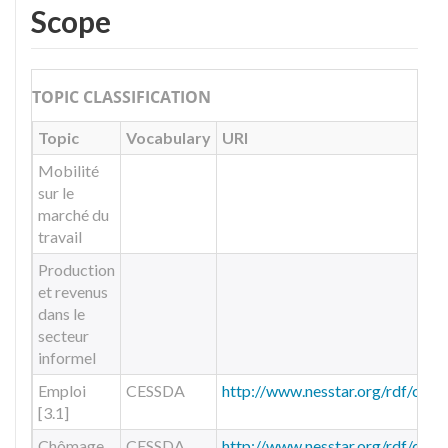
Scope
TOPIC CLASSIFICATION
Topic
Vocabulary
URI
Mobilité
sur le
marché du
travail
Production
et revenus
dans le
secteur
informel
Emploi
CESSDA
http://www.nesstar.org/rdf/co
[3.1]
Chômage
CESSDA
http://www.nesstar.org/rdf/co