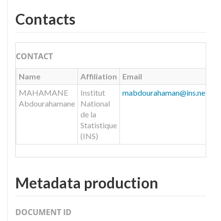
Contacts
CONTACT
Name
Affiliation
Email
UR
MAHAMANE
Institut
mabdourahaman@ins.ne
ww
Abdourahamane
National
de la
Statistique
(INS)
Metadata production
DOCUMENT ID