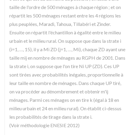
taille de l'ordre de 500 ménages à chaque région ; et on
répartit les 500 ménages restant entre les 4 régions les
plus peuplées, Maradi, Tahoua, Tillabéri et Zinder.
Ensuite on répartit l'échantillon à égalité entre le milieu
urbain et le milieu rural. On suppose que dans la strate i
(i=1, …, 15), il y a Mi ZD (j=1, …, Mi), chaque ZD ayant une
taille mij en nombre de ménages au RGPH de 2001. Dans
la strate i, on suppose que l'on tire Ni UP (ZD). Ces UP
sont tirées avec probabilités inégales, proportionnelle à
leur taille en nombre de ménages. Dans chaque UP tiré,
on va procéder au dénombrement et obtenir m'ij
ménages. Parmi ces ménages on en tire k (égal à 18 en
milieu urbain et 24 en milieu rural). On établit ci-dessus
les probabilités de tirage dans la strate i.
(Voir méthodologie ENESIE 2012)