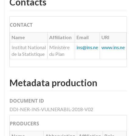
Contacts
CONTACT
Name
Affiliation
Email
URI
Institut National
Ministère
ins@ins.ne
www.ins.ne
de la Statistique
du Plan
Metadata production
DOCUMENT ID
DDI-NER-INS-VULNERABIL-2018-V02
PRODUCERS
Name
Abbreviation
Affiliation
Role