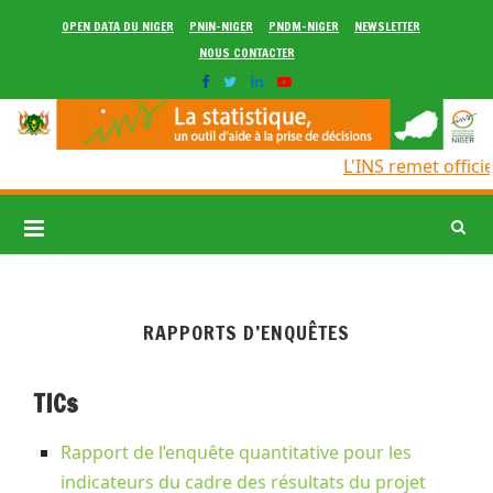
OPEN DATA DU NIGER
PNIN-NIGER
PNDM-NIGER
NEWSLETTER
NOUS CONTACTER
L'INS remet officie
RAPPORTS D’ENQUÊTES
TICs
Rapport de l’enquête quantitative pour les
indicateurs du cadre des résultats du projet