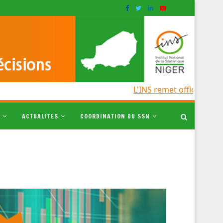
L'INS remet officiellement
ACTUALITES
COORDINATION DU SSN