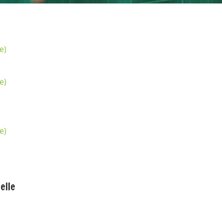
e)
e)
e)
elle