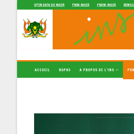
OPEN DATA DU NIGER
PNIN-NIGER
PNDM-NIGER
NEWSL
ACCUEIL
RGPH5
A PROPOS DE L’INS
PUB