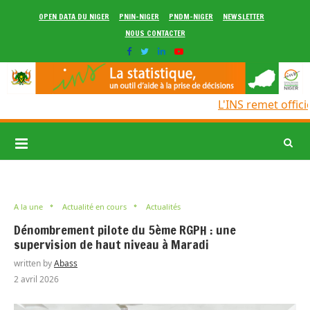
OPEN DATA DU NIGER
PNIN-NIGER
PNDM-NIGER
NEWSLETTER
NOUS CONTACTER
L'INS remet officie
A la une
Actualité en cours
Actualités
Dénombrement pilote du 5ème RGPH : une
supervision de haut niveau à Maradi
written by
Abass
2 avril 2026