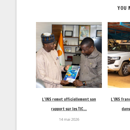
YOU 
ur l’IHPC rénové
L’INS remet officiellement son
L’INS fran
 en...
rapport sur les TIC...
dans
 2025
14 mai 2026