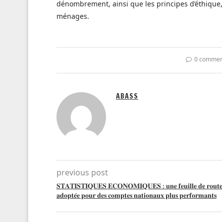
dénombrement, ainsi que les principes d’éthique, 
ménages.
0 commen
ABASS
previous post
𝐒𝐓𝐀𝐓𝐈𝐒𝐓𝐈𝐐𝐔𝐄𝐒 𝐄𝐂𝐎𝐍𝐎𝐌𝐈𝐐𝐔𝐄𝐒 : 𝐮𝐧𝐞 𝐟𝐞𝐮𝐢𝐥𝐥𝐞 𝐝𝐞 𝐫𝐨𝐮𝐭
𝐚𝐝𝐨𝐩𝐭𝐞́𝐞 𝐩𝐨𝐮𝐫 𝐝𝐞𝐬 𝐜𝐨𝐦𝐩𝐭𝐞𝐬 𝐧𝐚𝐭𝐢𝐨𝐧𝐚𝐮𝐱 𝐩𝐥𝐮𝐬 𝐩𝐞𝐫𝐟𝐨𝐫𝐦𝐚𝐧𝐭𝐬