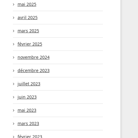
mai 2025
avril 2025
mars 2025
février 2025
novembre 2024
décembre 2023
juillet 2023
juin 2023
mbrement pilote du 5ème RGPH :
𝐒𝐓𝐀𝐓𝐈𝐒𝐓𝐈𝐐𝐔𝐄𝐒 𝐄𝐂𝐎𝐍𝐎𝐌𝐈𝐐𝐔𝐄𝐒 :
mai 2023
une supervision...
𝐮𝐧𝐞 𝐟𝐞𝐮𝐢𝐥𝐥𝐞 𝐝𝐞 𝐫𝐨𝐮𝐭𝐞 𝐚𝐝𝐨𝐩𝐭𝐞́𝐞...
mars 2023
2 avril 2026
16 février 2026
février 2023