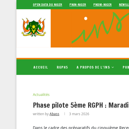
OPEN DATA DU NIGER
PNIN-NIGER
PNDM-NIGER
NEWSL
ACCUEIL
RGPH5
A PROPOS DE L’INS
PUB
Actualités
Phase pilote 5ème RGPH : Maradi 
written by
Abass
3 mars 2026
Dans le cadre des préparatifs du cinquième Rece