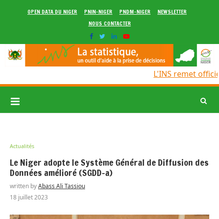
OPEN DATA DU NIGER
PNIN-NIGER
PNDM-NIGER
NEWSLETTER
NOUS CONTACTER
L'INS remet officie
Actualités
Le Niger adopte le Système Général de Diffusion des
Données amélioré (SGDD-a)
written by
Abass Ali Tassiou
18 juillet 2023